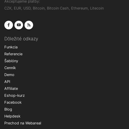
Akceptujeme platby:
CZK, EUR, USD, Bitcoin, Bitcoin Cash, Ethereum, Litecoin
Dôležité odkazy
Funkcia
Referencie
Šablóny
Cenník
Demo
API
Affiliate
Eshop-kurz
Facebook
Blog
Helpdesk
Prechod na Webareal