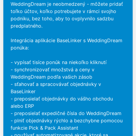
WeddingDream je neobmedzený - môžete pridať
toľko účtov, koľko potrebujete v rámci svojho
podniku, bez toho, aby to ovplyvnilo sadzbu
predplatného.
Integrácia aplikácie BaseLinker s WeddingDream
ponúka:
- vypísať tisíce ponúk na niekoľko kliknutí
- synchronizovať množstvá a ceny v
WeddingDream podľa vašich zásob
- sťahovať a spracovávať objednávky v
BaseLinker
- preposielať objednávky do vášho obchodu
alebo ERP
- preposielať expedičné čísla do WeddingDream
- plniť objednávky rýchlo a bezchybne pomocou
funkcie Pick & Pack Assistant
- používať automatizované akcie, ktoré sa